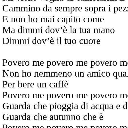
Cammino da sempre sopra i pezz
E non ho mai capito come
Ma dimmi dov’è la tua mano
Dimmi dov’è il tuo cuore
Povero me povero me povero m
Non ho nemmeno un amico qua
Per bere un caffè
Povero me povero me povero m
Guarda che pioggia di acqua e di
Guarda che autunno che è
Povero me povero me povero m