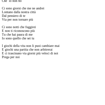
Che io non ho
Ci sono giorni che me ne andrei
Lontano dalla nostra città
Dal pensiero di te
Via per non tornare più
Ci sono notti che fuggirei
E non ti riconoscono più
Tu che hai paura di me
Io sono quello che sei tu
I giochi della vita non li puoi cambiare mai
E giochi una partita che non arbitrerai
E ci trascinano via giorni più veloci di noi
Prega per noi