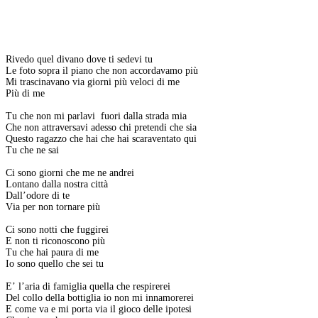
Rivedo quel divano dove ti sedevi tu
Le foto sopra il piano che non accordavamo più
Mi trascinavano via giorni più veloci di me
Più di me
Tu che non mi parlavi fuori dalla strada mia
Che non attraversavi adesso chi pretendi che sia
Questo ragazzo che hai che hai scaraventato qui
Tu che ne sai
Ci sono giorni che me ne andrei
Lontano dalla nostra città
Dall’odore di te
Via per non tornare più
Ci sono notti che fuggirei
E non ti riconoscono più
Tu che hai paura di me
Io sono quello che sei tu
E’ l’aria di famiglia quella che respirerei
Del collo della bottiglia io non mi innamorerei
E come va e mi porta via il gioco delle ipotesi